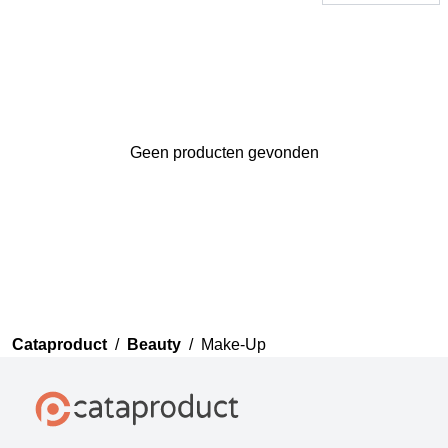
Geen producten gevonden
Bedankt voor uw review
Uw review zal nu beoordeeld
worden door ons team voor
publicatie.
Cataproduct
/
Beauty
/
Make-Up