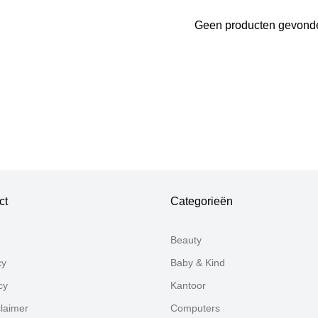
Geen producten gevond
Bedankt voor uw review
Uw review zal nu beoordeeld worden door ons team voor p
ct
Categorieën
Beauty
cy
Baby & Kind
cy
Kantoor
claimer
Computers