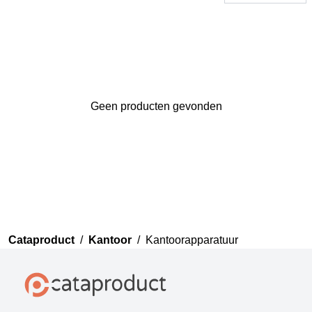
Geen producten gevonden
Bedankt voor uw review
Uw review zal nu beoordeeld
worden door ons team voor
publicatie.
Cataproduct
/
Kantoor
/
Kantoorapparatuur