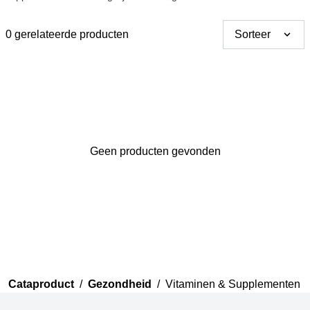
0 gerelateerde producten
Sorteer
Bedankt voor uw review
Geen producten gevonden
Uw review zal nu beoordeeld
worden door ons team voor
publicatie.
Cataproduct
/
Gezondheid
/
Vitaminen & Supplementen