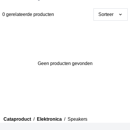
0 gerelateerde producten
Sorteer
Bedankt voor uw review
Geen producten gevonden
Uw review zal nu beoordeeld
worden door ons team voor
publicatie.
Cataproduct
/
Elektronica
/
Speakers