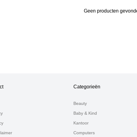
Geen producten gevond
Bedankt voor uw review
Uw review zal nu beoordeeld worden door ons team voor p
ct
Categorieën
Beauty
cy
Baby & Kind
cy
Kantoor
claimer
Computers