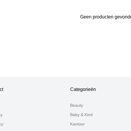
Geen producten gevond
Bedankt voor uw review
Uw review zal nu beoordeeld worden door ons team voor p
ct
Categorieën
Beauty
cy
Baby & Kind
cy
Kantoor